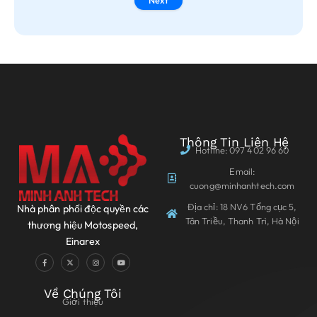
Next
Thông Tin Liên Hệ
Hotline: 097 402 96 60
Email:
cuong@minhanhtech.com
Địa chỉ: 18 NV6 Tổng cục 5,
Nhà phân phối độc quyền các
Tân Triều, Thanh Trì, Hà Nội
thương hiệu Motospeed,
Einarex
Về Chúng Tôi
Giới thiệu