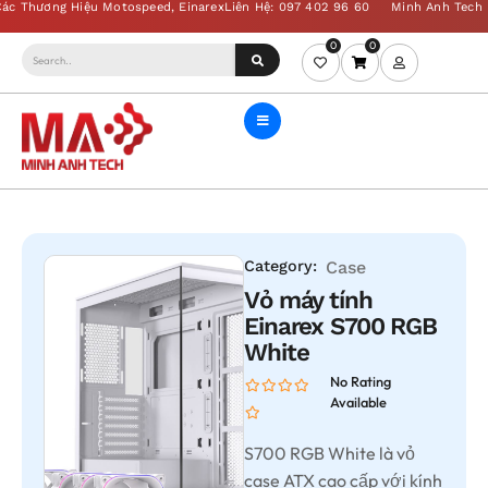
0
0
Category:
Case
Vỏ máy tính
Einarex S700 RGB
White
No Rating
Available
S700 RGB White là vỏ
case ATX cao cấp với kính