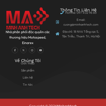
Thông Tin Liên Hệ
Hotline: 097 402 96 60
Email:
cuong@minhanhtech.com
Địa chỉ: 18 NV6 Tổng cục 5,
Nhà phân phối độc quyền các
Tân Triều, Thanh Trì, Hà Nội
thương hiệu Motospeed,
Einarex
Về Chúng Tôi
Giới thiệu
Sản phẩm
Liên hệ
Tin tức
Copyright © 2026
Minhanhtech