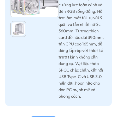
cường lực toàn cảnh và
đèn RGB sống động. Hỗ
trợ làm mát tối ưu với 9
quạt và tản nhiệt nước
360mm. Tương thích
card đồ họa dài 390mm,
tản CPU cao 165mm, dễ
dàng lắp ráp với thiết kế
trượt kính không cần
dụng cụ. Vật liệu thép
SPCC chắc chắn, kết nối
USB Type-C và USB 3.0
hiện đại, hoàn hảo cho
dàn PC mạnh mẽ và
phong cách.