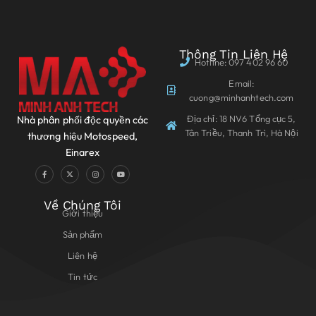
Thông Tin Liên Hệ
Hotline: 097 402 96 60
Email:
cuong@minhanhtech.com
Địa chỉ: 18 NV6 Tổng cục 5,
Nhà phân phối độc quyền các
Tân Triều, Thanh Trì, Hà Nội
thương hiệu Motospeed,
Einarex
Về Chúng Tôi
Giới thiệu
Sản phẩm
Liên hệ
Tin tức