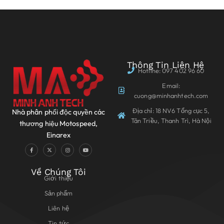
Thông Tin Liên Hệ
Hotline: 097 402 96 60
Email:
cuong@minhanhtech.com
Địa chỉ: 18 NV6 Tổng cục 5,
Nhà phân phối độc quyền các
Tân Triều, Thanh Trì, Hà Nội
thương hiệu Motospeed,
Einarex
Về Chúng Tôi
Giới thiệu
Sản phẩm
Liên hệ
Tin tức