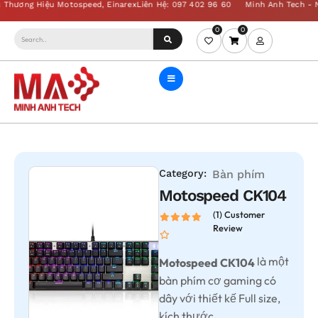
0
0
Category:
Bàn phím
Motospeed CK104
(1) Customer
Review
là một
Motospeed CK104
bàn phím cơ gaming có
dây với thiết kế Full size,
kích thước