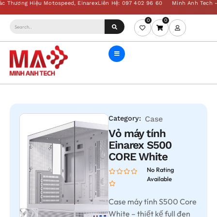
0
0
Category:
Case
Vỏ máy tính
Einarex S500
CORE White
No Rating
Available
Case máy tính S500 Core
White – thiết kế full đen