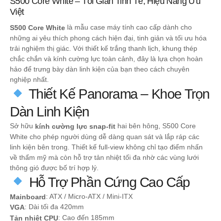
S500 Core White – Tối Giản Tinh Tế, Hiệu Năng Ưu
Việt
là mẫu case máy tính cao cấp dành cho
S500 Core White
những ai yêu thích phong cách hiện đại, tinh giản và tối ưu hóa
trải nghiệm thị giác. Với thiết kế trắng thanh lịch, khung thép
chắc chắn và kính cường lực toàn cảnh, đây là lựa chọn hoàn
hảo để trưng bày dàn linh kiện của bạn theo cách chuyên
nghiệp nhất.
Thiết Kế Panorama – Khoe Trọn
Dàn Linh Kiện
Sở hữu
hai bên hông, S500 Core
kính cường lực snap-fit
White cho phép người dùng dễ dàng quan sát và lắp ráp các
linh kiện bên trong. Thiết kế full-view không chỉ tạo điểm nhấn
về thẩm mỹ mà còn hỗ trợ tản nhiệt tối đa nhờ các vùng lưới
thông gió được bố trí hợp lý.
Hỗ Trợ Phần Cứng Cao Cấp
: ATX / Micro-ATX / Mini-ITX
Mainboard
: Dài tối đa 420mm
VGA
: Cao đến 185mm
Tản nhiệt CPU