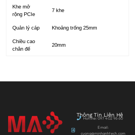
Khe mở
7 khe
rộng PCIe
Quản lý cáp
Khoảng trống 25mm
Chiều cao
20mm
chân đế
Thông Tin Liên Hệ
Hotline: 097 402 96 60
Email:
cuong@minhanhtech.com