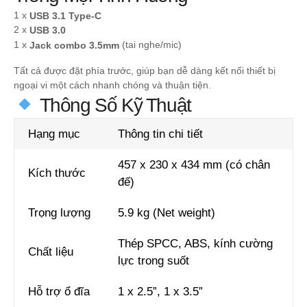
1 x
USB 3.1 Type-C
2 x
USB 3.0
1 x
(tai nghe/mic)
Jack combo 3.5mm
Tất cả được đặt phía trước, giúp bạn dễ dàng kết nối thiết bị
ngoại vi một cách nhanh chóng và thuận tiện.
Thông Số Kỹ Thuật
Hạng mục
Thông tin chi tiết
457 x 230 x 434 mm (có chân
Kích thước
đế)
Trọng lượng
5.9 kg (Net weight)
Thép SPCC, ABS, kính cường
Chất liệu
lực trong suốt
Hỗ trợ ổ đĩa
1 x 2.5”, 1 x 3.5”