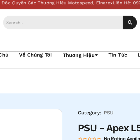
Chủ
Về Chúng Tôi
Tin Tức
Thương Hiệu
Category:
PSU
PSU - Apex L
No Rating Avail