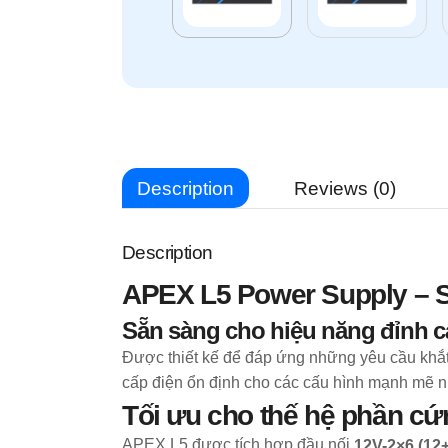
Description
Reviews (0)
Description
APEX L5 Power Supply – S
Sẵn sàng cho hiệu năng đỉnh 
Được thiết kế để đáp ứng những yêu cầu khắ
cấp điện ổn định cho các cấu hình mạnh mẽ 
Tối ưu cho thế hệ phần c
APEX L5 được tích hợp đầu nối
12V-2×6 (12+