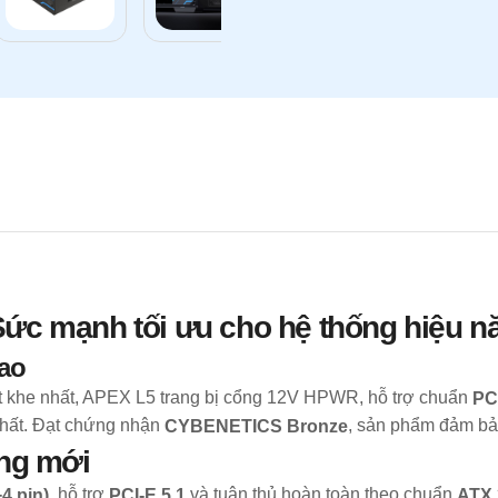
ức mạnh tối ưu cho hệ thống hiệu n
cao
t khe nhất, APEX L5 trang bị cổng 12V HPWR, hỗ trợ chuẩn
PCI
nhất. Đạt chứng nhận
, sản phẩm đảm bảo 
CYBENETICS Bronze
ứng mới
, hỗ trợ
và tuân thủ hoàn toàn theo chuẩn
4 pin)
PCI-E 5.1
ATX 