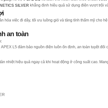
khẳng định hiệu quả sử dụng điện vượt trội và
NETICS SILVER
ợi
ản hóa việc đi dây, tối ưu luồng gió và tăng tính thẩm mỹ cho h
nh an toàn
n:
, APEX L5 đảm bảo nguồn điện luôn ổn định, an toàn tuyệt đối ch
tản nhiệt hiệu quả ngay cả khi hoạt động ở công suất cao. Man
ER