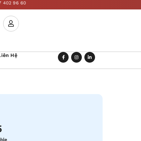
Liên Hệ
5
able