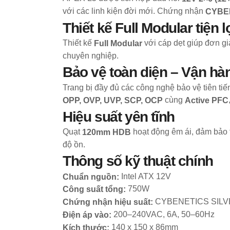
với các linh kiện đời mới. Chứng nhận
CYBE
Thiết kế Full Modular tiện l
Thiết kế
với cáp dẹt giúp đơn gi
Full Modular
chuyên nghiệp.
Bảo vệ toàn diện – Vận hà
Trang bị đầy đủ các công nghệ bảo vệ tiên tiế
cùng
OPP, OVP, UVP, SCP, OCP
Active PFC
Hiệu suất yên tĩnh
Quạt
hoạt động êm ái, đảm bảo 
120mm HDB
độ ồn.
Thông số kỹ thuật chính
Intel ATX 12V
Chuẩn nguồn:
750W
Công suất tổng:
CYBENETICS SILV
Chứng nhận hiệu suất:
200–240VAC, 6A, 50–60Hz
Điện áp vào:
140 x 150 x 86mm
Kích thước: