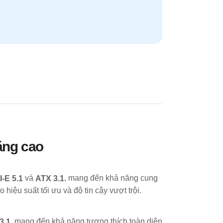
ăng cao
và
, mang đến khả năng cung
-E 5.1
ATX 3.1
hiệu suất tối ưu và độ tin cậy vượt trội.
, mang đến khả năng tương thích toàn diện
3.1