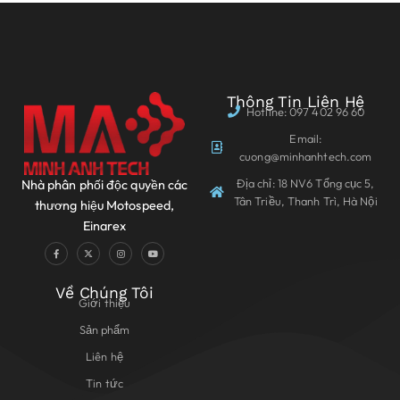
Thông Tin Liên Hệ
Hotline: 097 402 96 60
Email:
cuong@minhanhtech.com
Địa chỉ: 18 NV6 Tổng cục 5,
Nhà phân phối độc quyền các
Tân Triều, Thanh Trì, Hà Nội
thương hiệu Motospeed,
Einarex
Về Chúng Tôi
Giới thiệu
Sản phẩm
Liên hệ
Tin tức