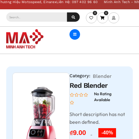
0
0
Category:
Blender
Red Blender
No Rating
Available
Short description has not
been defined.
9.00
₫
-40%
15.00
₫